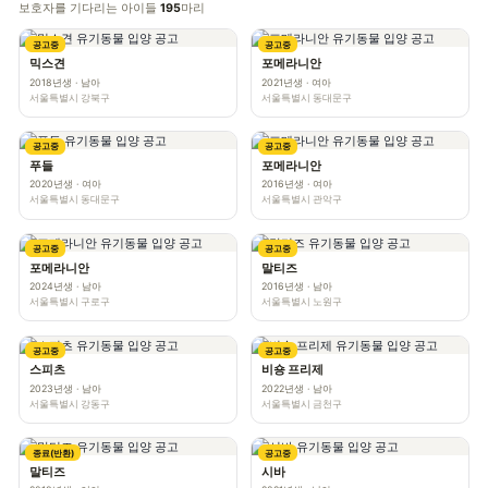
보호자를 기다리는 아이들
195
마리
공고중
공고중
믹스견
포메라니안
2018년생 · 남아
2021년생 · 여아
서울특별시 강북구
서울특별시 동대문구
공고중
공고중
푸들
포메라니안
2020년생 · 여아
2016년생 · 여아
서울특별시 동대문구
서울특별시 관악구
공고중
공고중
포메라니안
말티즈
2024년생 · 남아
2016년생 · 남아
서울특별시 구로구
서울특별시 노원구
공고중
공고중
스피츠
비숑 프리제
2023년생 · 남아
2022년생 · 남아
서울특별시 강동구
서울특별시 금천구
종료(반환)
공고중
말티즈
시바