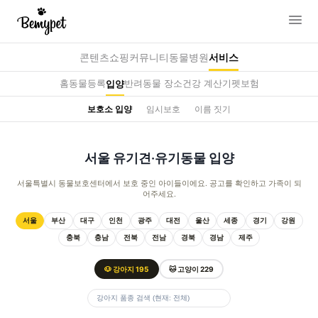
콘텐츠
쇼핑
커뮤니티
동물병원
서비스
홈
동물등록
반려동물 장소
건강 계산기
펫보험
입양
보호소 입양
임시보호
이름 짓기
서울 유기견·유기동물 입양
서울특별시 동물보호센터에서 보호 중인 아이들이에요. 공고를 확인하고 가족이 되
어주세요.
서울
부산
대구
인천
광주
대전
울산
세종
경기
강원
충북
충남
전북
전남
경북
경남
제주
🐶 강아지
195
🐱 고양이
229