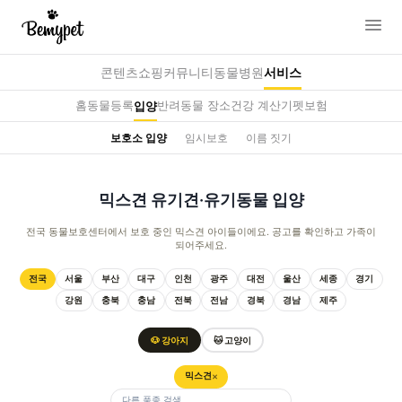
콘텐츠
쇼핑
커뮤니티
동물병원
서비스
홈
동물등록
반려동물 장소
건강 계산기
펫보험
입양
보호소 입양
임시보호
이름 짓기
믹스견 유기견·유기동물 입양
전국 동물보호센터에서 보호 중인 믹스견 아이들이에요. 공고를 확인하고 가족이
되어주세요.
전국
서울
부산
대구
인천
광주
대전
울산
세종
경기
강원
충북
충남
전북
전남
경북
경남
제주
🐶 강아지
🐱 고양이
믹스견
✕